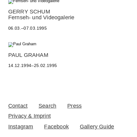
L
l
E
d
GERRY SCHUM
R
e
Fernseh- und Videogalerie
,
K
W
e
06.03.–07.03.1995
E
y
R
s
N
e
E
r
R
PAUL GRAHAM
F
P
E
14.12.1994–25.02.1995
a
I
u
E
l
R
G
S
r
I
a
N
h
Contact
Search
Press
G
a
E
m
Privacy & Imprint
R
,
Instagram
Facebook
Gallery Guide
F
R