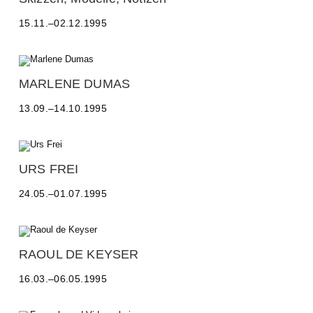
D
H
u
15.11.–02.12.1995
R
S
I
c
S
h
T
u
I
MARLENE DUMAS
N
M
E
13.09.–14.10.1995
a
&
r
I
l
R
e
E
n
URS FREI
N
e
U
E
D
24.05.–01.07.1995
r
H
u
s
O
m
F
H
a
r
E
s
e
N
RAOUL DE KEYSER
i
B
R
Ü
16.03.–06.05.1995
a
C
o
H
u