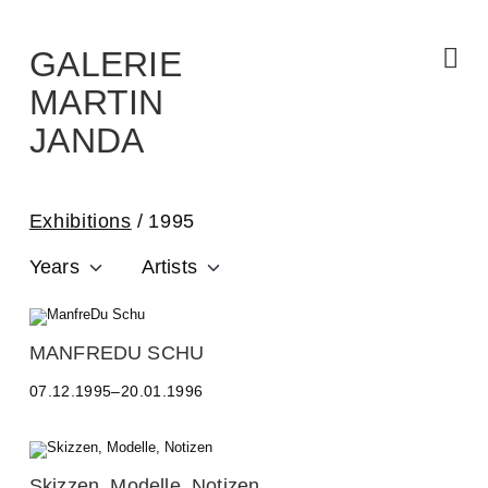
Skip
to
the
content
GALERIE
MARTIN
JANDA
Exhibitions
1995
Years
Artists
MANFREDU SCHU
M
07.12.1995–20.01.1996
a
n
f
r
e
C
Skizzen, Modelle, Notizen