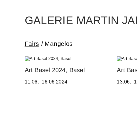
Skip
to
the
content
GALERIE MARTIN J
Fairs
Mangelos
A
A
Art Basel 2024, Basel
Art Bas
L
D
11.06.–16.06.2024
13.06.–
E
R
S
I
S
A
A
N
N
A
D
C
R
Z
O
E
B
R