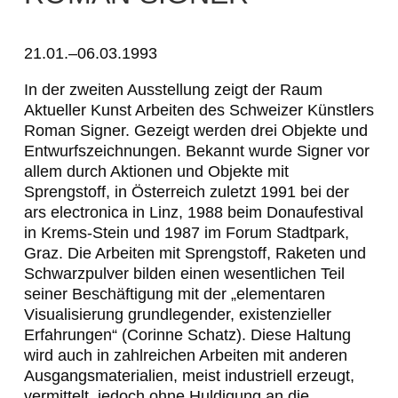
R
o
21.01.–06.03.1993
m
In der zweiten Ausstellung zeigt der
Raum
Aktueller Kunst
Arbeiten des Schweizer Künstlers
a
Roman Signer. Gezeigt werden drei Objekte und
n
Entwurfszeichnungen. Bekannt wurde Signer vor
allem durch Aktionen und Objekte mit
S
Sprengstoff, in Österreich zuletzt 1991 bei der
i
ars electronica in Linz, 1988 beim Donaufestival
in Krems-Stein und 1987 im Forum Stadtpark,
g
Graz. Die Arbeiten mit Sprengstoff, Raketen und
n
Schwarzpulver bilden einen wesentlichen Teil
seiner Beschäftigung mit der „elementaren
e
Visualisierung grundlegender, existenzieller
r
Erfahrungen“ (Corinne Schatz). Diese Haltung
wird auch in zahlreichen Arbeiten mit anderen
Ausgangsmaterialien, meist industriell erzeugt,
vermittelt, jedoch ohne Huldigung an die