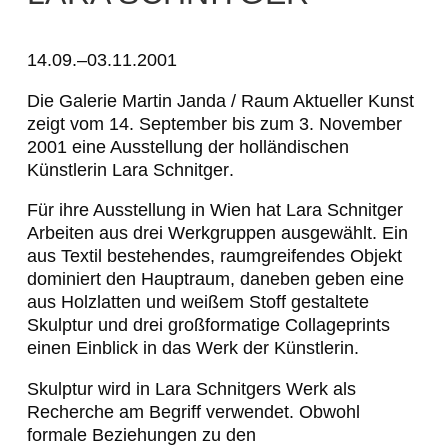
L
a
14.09.–03.11.2001
r
Die Galerie Martin Janda / Raum Aktueller Kunst
zeigt vom 14. September bis zum 3. November
a
2001 eine Ausstellung der holländischen
S
Künstlerin
Lara Schnitger
.
c
Für ihre Ausstellung in Wien hat Lara Schnitger
h
Arbeiten aus drei Werkgruppen ausgewählt. Ein
aus Textil bestehendes, raumgreifendes Objekt
n
dominiert den Hauptraum, daneben geben eine
i
aus Holzlatten und weißem Stoff gestaltete
Skulptur und drei großformatige Collageprints
t
einen Einblick in das Werk der Künstlerin.
g
Skulptur wird in Lara Schnitgers Werk als
e
Recherche am Begriff verwendet. Obwohl
formale Beziehungen zu den
r