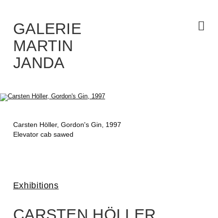
Skip
to
the
content
GALERIE
MARTIN
JANDA
Carsten Höller,
Gordon's Gin
, 1997
Elevator cab sawed
Exhibitions
CARSTEN HÖLLER