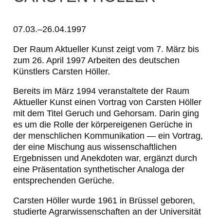
C
a
07.03.–26.04.1997
r
Der
Raum Aktueller Kunst
zeigt vom 7. März bis
zum 26. April 1997 Arbeiten des deutschen
s
Künstlers Carsten Höller.
t
Bereits im März 1994 veranstaltete der
Raum
e
Aktueller Kunst
einen Vortrag von Carsten Höller
n
mit dem Titel
Geruch und Gehorsam
. Darin ging
es um die Rolle der körpereigenen Gerüche in
H
der menschlichen Kommunikation — ein Vortrag,
ö
der eine Mischung aus wissenschaftlichen
Ergebnissen und Anekdoten war, ergänzt durch
l
eine Präsentation synthetischer Analoga der
l
entsprechenden Gerüche.
e
Carsten Höller wurde 1961 in Brüssel geboren,
studierte Agrarwissenschaften an der Universität
r